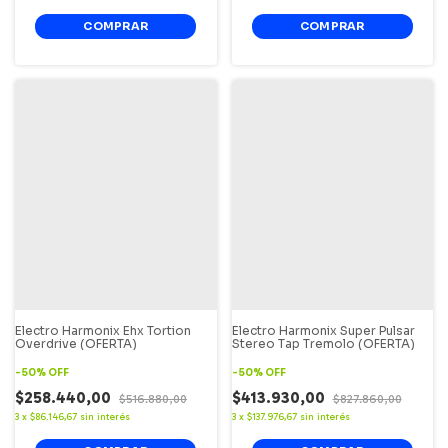
Electro Harmonix Ehx Tortion
Electro Harmonix Super Pulsar
Overdrive (OFERTA)
Stereo Tap Tremolo (OFERTA)
-
50
%
OFF
-
50
%
OFF
$258.440,00
$413.930,00
$516.880,00
$827.860,00
3
x
$86.146,67
sin interés
3
x
$137.976,67
sin interés