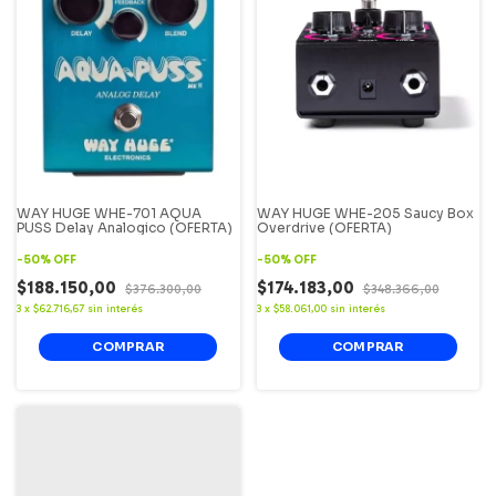
WAY HUGE WHE-701 AQUA
WAY HUGE WHE-205 Saucy Box
PUSS Delay Analogico (OFERTA)
Overdrive (OFERTA)
-
50
%
OFF
-
50
%
OFF
$188.150,00
$174.183,00
$376.300,00
$348.366,00
3
x
$62.716,67
sin interés
3
x
$58.061,00
sin interés