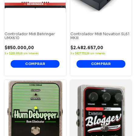
Controlador Midi Behringer
Controlador Midi Novation SL61
UMX610
MKIII
$850.000,00
$2.482.657,00
3
x
$283.333,33
sin interés
3
x
$827.552,33
sin interés