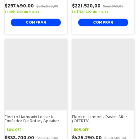
$297.490,00
$221.520,00
$594.980,00
$443.040,00
3
x
$99.163,33
sin interés
3
x
$73.840,00
sin interés
Electro Harmonix Lester K -
Electro Harmonix Ravish Sitar
Emulador De Rotary Speaker
(OFERTA)
(OFERTA)
-
50
%
OFF
-
50
%
OFF
$333.700,00
$425.290,00
$667.400,00
$850.580,00