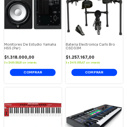
Monitores De Estudio Yamaha
Bateria Electronica Carls Bro
HS5 (Par)
CSD33M
$1.318.000,00
$1.257.167,00
3
x
$439.333,33
sin interés
3
x
$419.055,67
sin interés