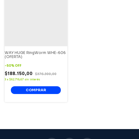
WAY HUGE RingWorm WHE-606
(OFERTA)
-
50
%
OFF
$188.150,00
$376.300,00
3
x
$62.716,67
sin interés