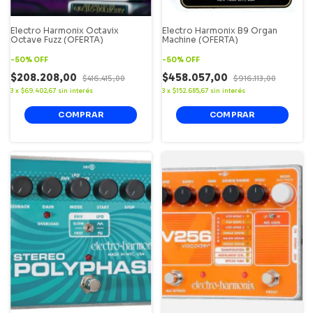
Electro Harmonix Octavix
Electro Harmonix B9 Organ
Octave Fuzz (OFERTA)
Machine (OFERTA)
-
50
%
OFF
-
50
%
OFF
$208.208,00
$458.057,00
$416.415,00
$916.113,00
3
x
$69.402,67
sin interés
3
x
$152.685,67
sin interés