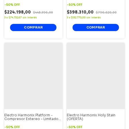
-
50
%
OFF
-
50
%
OFF
$224.198,00
$398.310,00
$448.396,00
$796.620,00
3
x
$74.732,67
sin interés
3
x
$132.770,00
sin interés
Electro Harmonix Platform -
Electro Harmonix Holy Stain
Compresor Estereo - Limitador
(OFERTA)
(OFERTA)
-
50
%
OFF
-
50
%
OFF