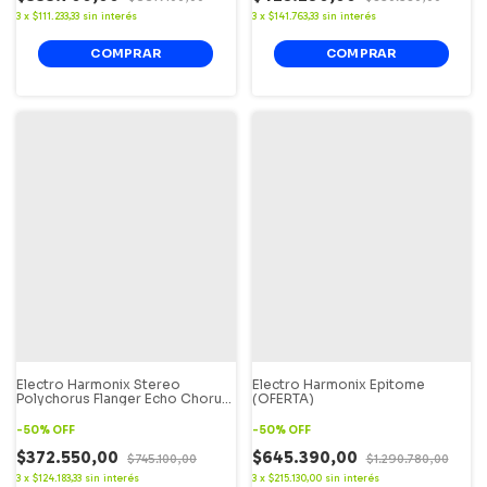
3
x
$111.233,33
sin interés
3
x
$141.763,33
sin interés
Electro Harmonix Stereo
Electro Harmonix Epitome
Polychorus Flanger Echo Chorus
(OFERTA)
(OFERTA)
-
50
%
OFF
-
50
%
OFF
$372.550,00
$645.390,00
$745.100,00
$1.290.780,00
3
x
$124.183,33
sin interés
3
x
$215.130,00
sin interés