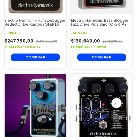
Electro Harmonix Hum Debugger
Electro Harmonix Bass Blogger
Reductor De Ruidos (OFERTA)
Fuzz Drive Para Bajo (OFERTA)
-
50
%
OFF
-
50
%
OFF
$247.790,00
$130.640,00
$495.580,00
$261.280,00
3
x
$82.596,67
sin interés
3
x
$43.546,67
sin interés