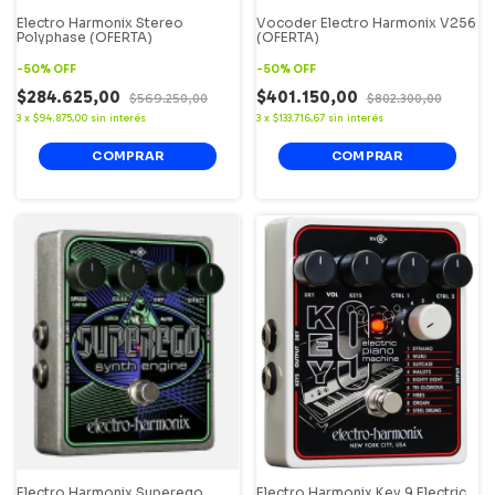
Electro Harmonix Stereo
Vocoder Electro Harmonix V256
Polyphase (OFERTA)
(OFERTA)
-
50
%
OFF
-
50
%
OFF
$284.625,00
$401.150,00
$569.250,00
$802.300,00
3
x
$94.875,00
sin interés
3
x
$133.716,67
sin interés
Electro Harmonix Superego
Electro Harmonix Key 9 Electric