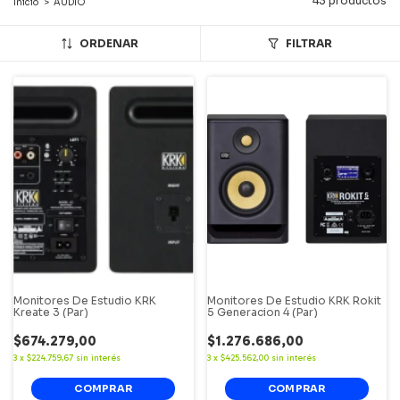
43 productos
Inicio
>
AUDIO
ORDENAR
FILTRAR
Monitores De Estudio KRK
Monitores De Estudio KRK Rokit
Kreate 3 (Par)
5 Generacion 4 (Par)
$674.279,00
$1.276.686,00
3
x
$224.759,67
sin interés
3
x
$425.562,00
sin interés