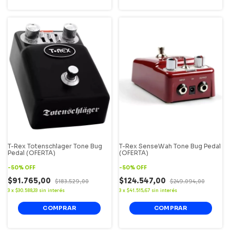
T-Rex Totenschlager Tone Bug
T-Rex SenseWah Tone Bug Pedal
Pedal (OFERTA)
(OFERTA)
-
50
%
OFF
-
50
%
OFF
$91.765,00
$124.547,00
$183.529,00
$249.094,00
3
x
$30.588,33
sin interés
3
x
$41.515,67
sin interés