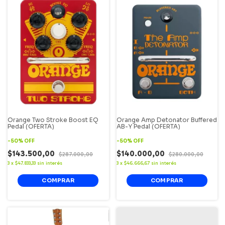
Orange Two Stroke Boost EQ
Orange Amp Detonator Buffered
Pedal (OFERTA)
AB-Y Pedal (OFERTA)
-
50
%
OFF
-
50
%
OFF
$143.500,00
$140.000,00
$287.000,00
$280.000,00
3
x
$47.833,33
sin interés
3
x
$46.666,67
sin interés