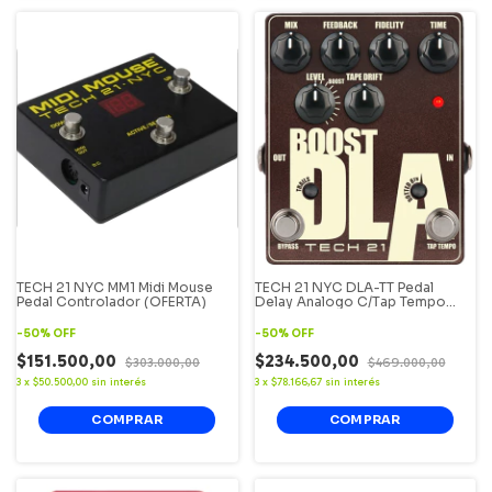
TECH 21 NYC MM1 Midi Mouse
TECH 21 NYC DLA-TT Pedal
Pedal Controlador (OFERTA)
Delay Analogo C/Tap Tempo
(OFERTA)
-
50
%
OFF
-
50
%
OFF
$151.500,00
$234.500,00
$303.000,00
$469.000,00
3
x
$50.500,00
sin interés
3
x
$78.166,67
sin interés