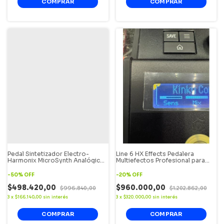
Pedal Sintetizador Electro-
Line 6 HX Effects Pedalera
Harmonix MicroSynth Analógico
Multiefectos Profesional para
(OFERTA)
Guitarra color Negro. Oferta.
-
50
%
OFF
-
20
%
OFF
$498.420,00
$960.000,00
$996.840,00
$1.202.862,00
3
x
$166.140,00
sin interés
3
x
$320.000,00
sin interés