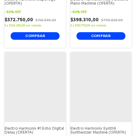
(OFERTA)
Piano Machine (OFERTA)
-
50
%
OFF
-
50
%
OFF
$372.750,00
$398.310,00
$745.500,00
$796.620,00
3
x
$124.250,00
sin interés
3
x
$132.770,00
sin interés
Electro Harmonix #1 Echo Digital
Electro Harmonix Synth9
Delay (OFERTA)
Synthesizer Machine (OFERTA)