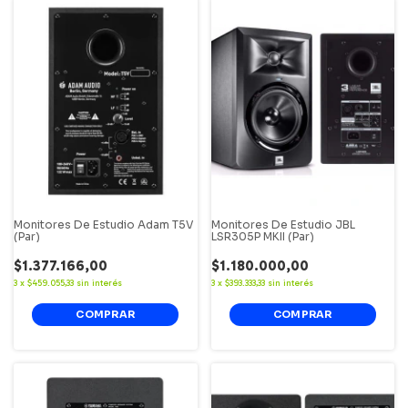
Monitores De Estudio Adam T5V
Monitores De Estudio JBL
(Par)
LSR305P MKII (Par)
$1.377.166,00
$1.180.000,00
3
x
$459.055,33
sin interés
3
x
$393.333,33
sin interés