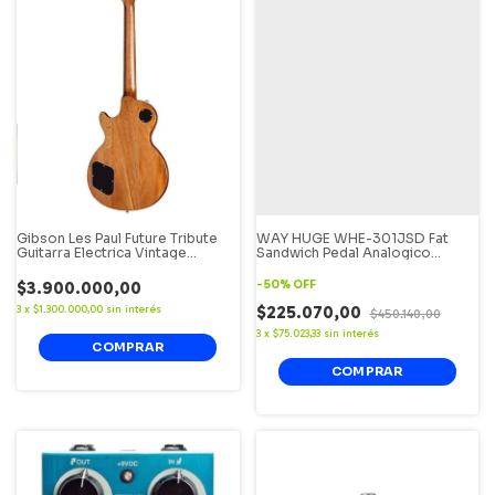
Gibson Les Paul Future Tribute
WAY HUGE WHE-301JSD Fat
Guitarra Electrica Vintage
Sandwich Pedal Analogico
Sunburst.
Distorsion (OFERTA)
$3.900.000,00
-
50
%
OFF
$225.070,00
3
x
$1.300.000,00
sin interés
$450.140,00
3
x
$75.023,33
sin interés