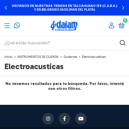
VISITANOS EN NUESTRAS TIENDAS EN TALCAHUANO 139 (C.A.B.A.)
Y EN BELGRANO 2602 (MAR DEL PLATA)
0
Inicio
>
INSTRUMENTOS DE CUERDA
>
Guitarras
>
Electroacusticas
Electroacusticas
No tenemos resultados para tu búsqueda. Por favor, intentá
con otros filtros.