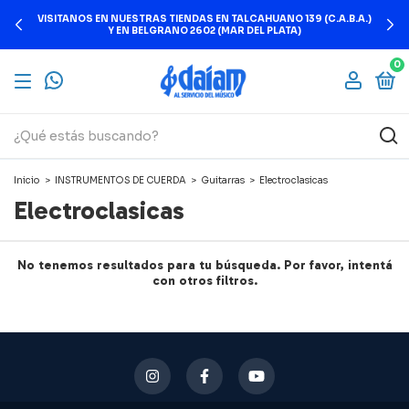
VISITANOS EN NUESTRAS TIENDAS EN TALCAHUANO 139 (C.A.B.A.)
Y EN BELGRANO 2602 (MAR DEL PLATA)
0
Inicio
>
INSTRUMENTOS DE CUERDA
>
Guitarras
>
Electroclasicas
Electroclasicas
No tenemos resultados para tu búsqueda. Por favor, intentá
con otros filtros.