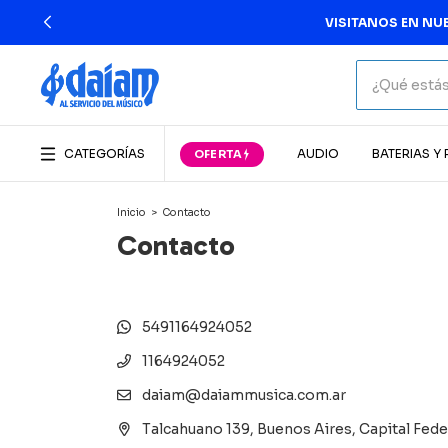
VISITANOS EN NUE
CATEGORÍAS
AUDIO
BATERIAS Y
Inicio
>
Contacto
Contacto
5491164924052
1164924052
daiam@daiammusica.com.ar
Talcahuano 139, Buenos Aires, Capital Fede