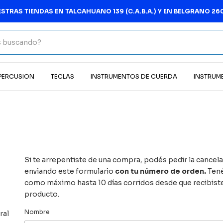
STRAS TIENDAS EN TALCAHUANO 139 (C.A.B.A.) Y EN BELGRANO 260
 PERCUSION
TECLAS
INSTRUMENTOS DE CUERDA
INSTRUM
Si te arrepentiste de una compra, podés pedir la cancel
enviando este formulario
con tu número de orden.
Ten
como máximo hasta 10 días corridos desde que recibiste
producto.
Nombre
ral