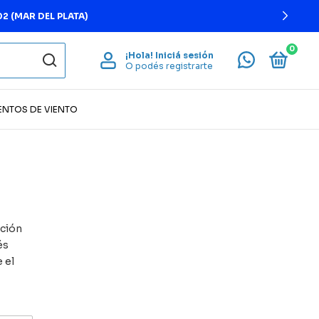
2 (MAR DEL PLATA)
0
¡Hola!
Iniciá sesión
O podés registrarte
ENTOS DE VIENTO
ación
és
 el