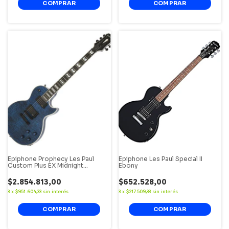
Epiphone Prophecy Les Paul
Epiphone Les Paul Special II
Custom Plus EX Midnight
Ebony
Sapphire
$2.854.813,00
$652.528,00
3
x
$951.604,33
sin interés
3
x
$217.509,33
sin interés