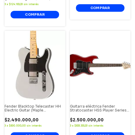
3
x
$124.183,33
sin interés
Fender Blacktop Telecaster HH
Guitarra eléctrica Fender
Electric Guitar (Maple
Stratocaster HSS Player Series
Fingerboard) Silver Maple
Candy Apple Red
$2.490.000,00
$2.500.000,00
3
x
$830.000,00
sin interés
3
x
$833.333,33
sin interés