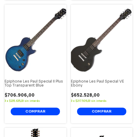
Epiphone Les Paul Special II Plus
Epiphone Les Paul Special VE
Top Transparent Blue
Ebony
$706.906,00
$652.528,00
3
x
$235.635,33
sin interés
3
x
$217.509,33
sin interés