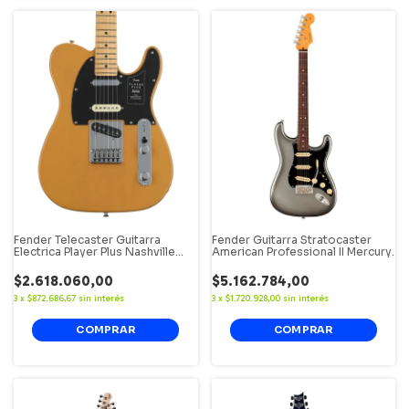
Fender Telecaster Guitarra
Fender Guitarra Stratocaster
Electrica Player Plus Nashville
American Professional II Mercury.
Butterscotch Blonde
$2.618.060,00
$5.162.784,00
3
x
$872.686,67
sin interés
3
x
$1.720.928,00
sin interés