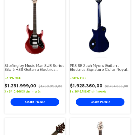
Sterling by Music Man SUB Series
PRS SE Zach Myers Guitarra
Silo 3 HSS Guitarra Electrica
Electrica Signature Color Royal
Silhouette Color Rojo
Blue Single Cut.
-
30
%
OFF
-
30
%
OFF
$1.231.999,00
$1.928.360,00
$1.758.999,00
$2.754.800,00
3
x
$410.666,33
sin interés
3
x
$642.786,67
sin interés