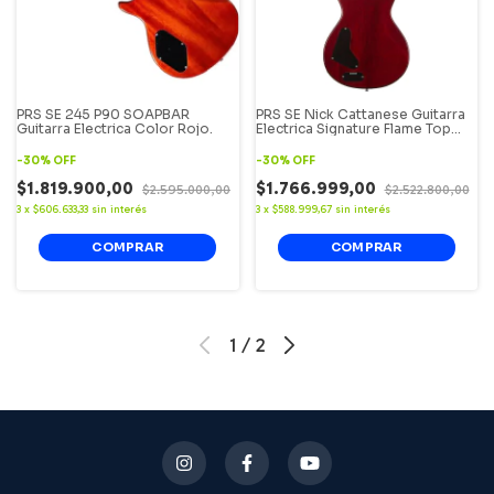
PRS SE 245 P90 SOAPBAR
PRS SE Nick Cattanese Guitarra
Guitarra Electrica Color Rojo.
Electrica Signature Flame Top
Scarlet Red Single Cut.
-
30
%
OFF
-
30
%
OFF
$1.819.900,00
$1.766.999,00
$2.595.000,00
$2.522.800,00
3
x
$606.633,33
sin interés
3
x
$588.999,67
sin interés
1
/
2