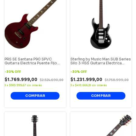
PRS SE Santana P90 SPVC
Sterling by Music Man SUB Series
Guitarra Electrica Puente Fijo
Silo 3 HSS Guitarra Electrica
Color Vintage Cherry.
Silhouette Color Negro.
-
30
%
OFF
-
30
%
OFF
$1.769.999,00
$1.231.999,00
$2.524.690,00
$1.758.999,00
3
x
$589.999,67
sin interés
3
x
$410.666,33
sin interés