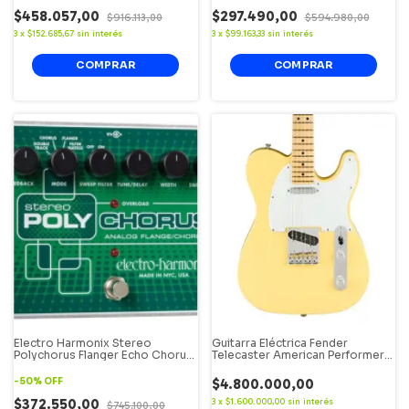
$458.057,00
$297.490,00
$916.113,00
$594.980,00
3
x
$152.685,67
sin interés
3
x
$99.163,33
sin interés
Electro Harmonix Stereo
Guitarra Eléctrica Fender
Polychorus Flanger Echo Chorus
Telecaster American Performer
(OFERTA)
Maple - Vintage White
-
50
%
OFF
$4.800.000,00
$372.550,00
3
x
$1.600.000,00
sin interés
$745.100,00