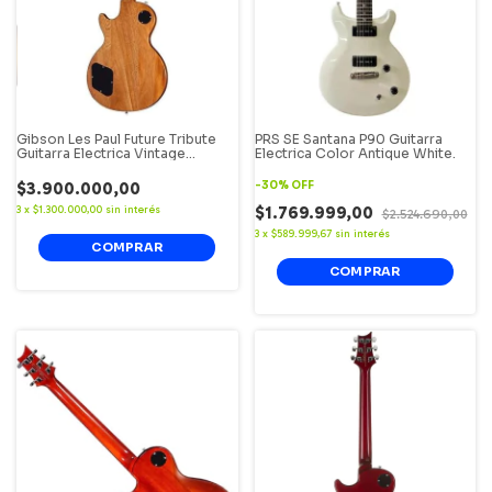
Gibson Les Paul Future Tribute
PRS SE Santana P90 Guitarra
Guitarra Electrica Vintage
Electrica Color Antique White.
Sunburst.
$3.900.000,00
-
30
%
OFF
$1.769.999,00
3
x
$1.300.000,00
sin interés
$2.524.690,00
3
x
$589.999,67
sin interés