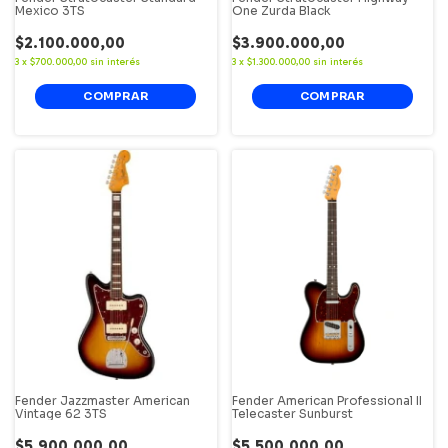
Mexico 3TS
One Zurda Black
$2.100.000,00
$3.900.000,00
3
x
$700.000,00
sin interés
3
x
$1.300.000,00
sin interés
Fender Jazzmaster American
Fender American Professional II
Vintage 62 3TS
Telecaster Sunburst
$5.900.000,00
$5.500.000,00