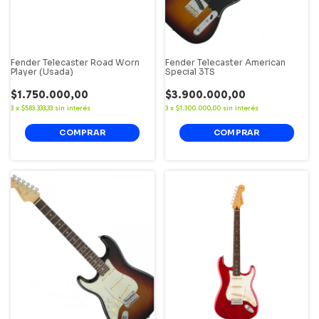
Fender Telecaster Road Worn
Fender Telecaster American
Player (Usada)
Special 3TS
$1.750.000,00
$3.900.000,00
3
x
$583.333,33
sin interés
3
x
$1.300.000,00
sin interés