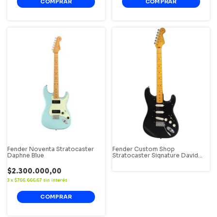
Fender Noventa Stratocaster
Fender Custom Shop
Daphne Blue
Stratocaster Signature David
Gilmour Guitarra Electrica Black
Strat.
$2.300.000,00
3
x
$766.666,67
sin interés