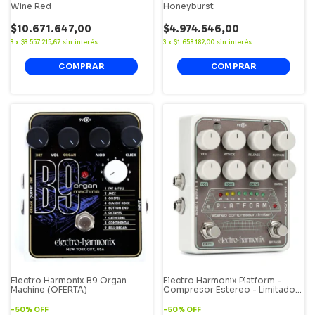
Wine Red
Honeyburst
$10.671.647,00
$4.974.546,00
3
x
$3.557.215,67
sin interés
3
x
$1.658.182,00
sin interés
Electro Harmonix B9 Organ
Electro Harmonix Platform -
Machine (OFERTA)
Compresor Estereo - Limitador
(OFERTA)
-
50
%
OFF
-
50
%
OFF