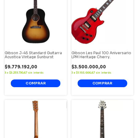
Gibson J-45 Standard Guitarra
Gibson Les Paul 100 Aniversario
Acustica Vintage Sunburst
LPM Heritage Cherry.
$9.779.192,00
$3.500.000,00
3
x
$3.259.730,67
sin interés
3
x
$1.166.666,67
sin interés