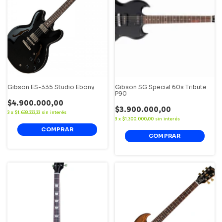
Gibson ES-335 Studio Ebony
Gibson SG Special 60s Tribute
P90
$4.900.000,00
$3.900.000,00
3
x
$1.633.333,33
sin interés
3
x
$1.300.000,00
sin interés