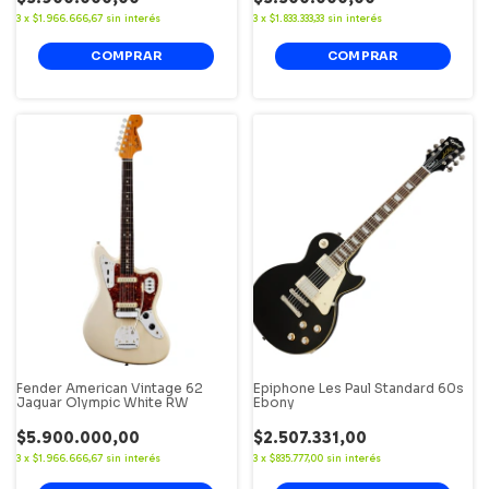
3
x
$1.966.666,67
sin interés
3
x
$1.833.333,33
sin interés
Fender American Vintage 62
Epiphone Les Paul Standard 60s
Jaguar Olympic White RW
Ebony
$5.900.000,00
$2.507.331,00
3
x
$1.966.666,67
sin interés
3
x
$835.777,00
sin interés