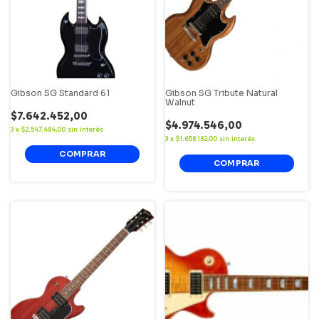
Gibson SG Standard 61
Gibson SG Tribute Natural
Walnut
$7.642.452,00
$4.974.546,00
3
x
$2.547.484,00
sin interés
3
x
$1.658.182,00
sin interés