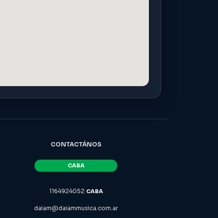
CONTACTÁNOS
1164924052
daiam@daiammusica.com.ar