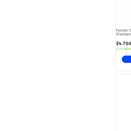
Fender 
Standar
$4.70
3
x
$1.566.