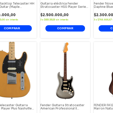
Blacktop Telecaster HH
Guitarra eléctrica Fender
Fender Nove
 Guitar (Maple
Stratocaster HSS Player Series
Daphne Blue
ard) Silver Maple
Candy Apple Red
0.000,00
$2.500.000,00
$2.300.0
0,00
sin interés
3
x
$833.333,33
sin interés
3
x
$766.666,67
elecaster Guitarra
Fender Guitarra Stratocaster
FENDER FA12
a Player Plus Nashville
American Professional II
Marron Natu
cotch Blonde
Mercury.
Accesorios.