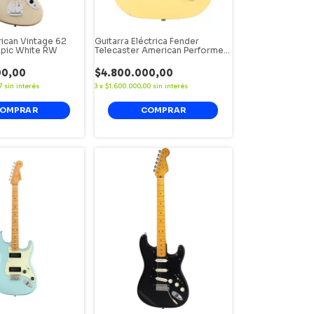
ican Vintage 62
Guitarra Eléctrica Fender
pic White RW
Telecaster American Performer
Maple - Vintage White
00,00
$4.800.000,00
7
sin interés
3
x
$1.600.000,00
sin interés