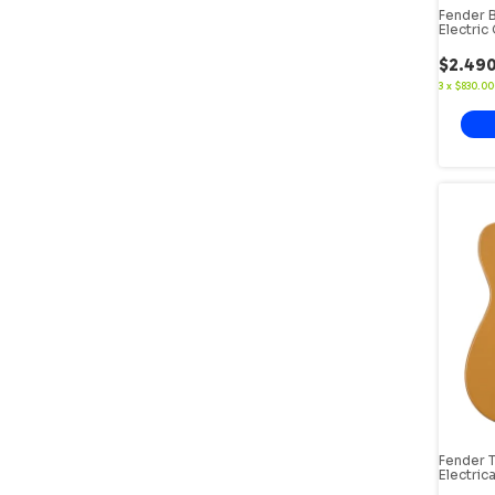
Fender 
Electric
Fingerbo
$2.49
3
x
$830.00
Fender T
Electric
Butters