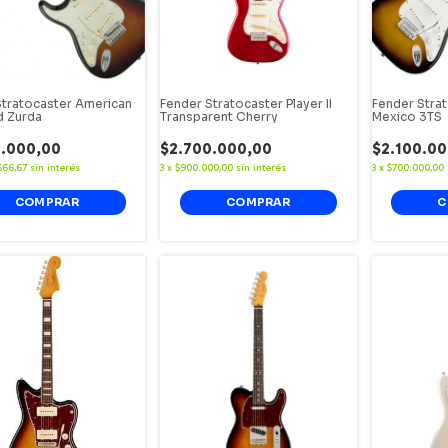
Stratocaster American
Fender Stratocaster Player II
Fender Stra
d Zurda
Transparent Cherry
Mexico 3TS
0.000,00
$2.700.000,00
$2.100.00
666,67
sin interés
3
x
$900.000,00
sin interés
3
x
$700.000,00