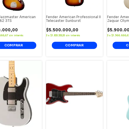
Jazzmaster American
Fender American Professional II
Fender Amer
 62 3TS
Telecaster Sunburst
Jaguar Olym
0.000,00
$5.500.000,00
$5.900.0
666,67
sin interés
3
x
$1.833.333,33
sin interés
3
x
$1.966.666,6