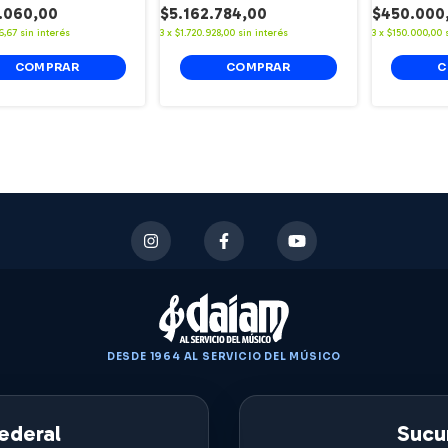
.060,00
$5.162.784,00
$450.000
6,67
sin interés
3
x
$1.720.928,00
sin interés
3
x
$150.000,00
DESDE 1964 AL SERVICIO DEL MÚSICO
ederal
Sucur