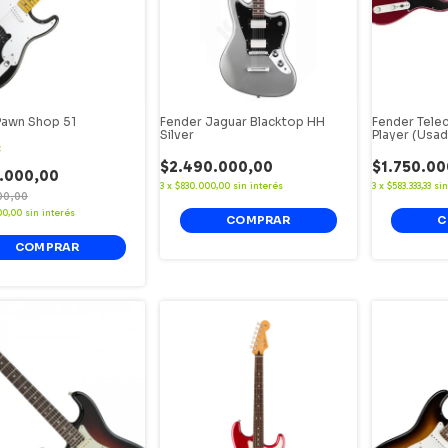
Pawn Shop 51
Fender Jaguar Blacktop HH
Fender Tele
Silver
Player (Usad
F
$2.490.000,00
$1.750.00
.000,00
3
x
$830.000,00
sin interés
3
x
$583.333,33
sin
00,00
00,00
sin interés