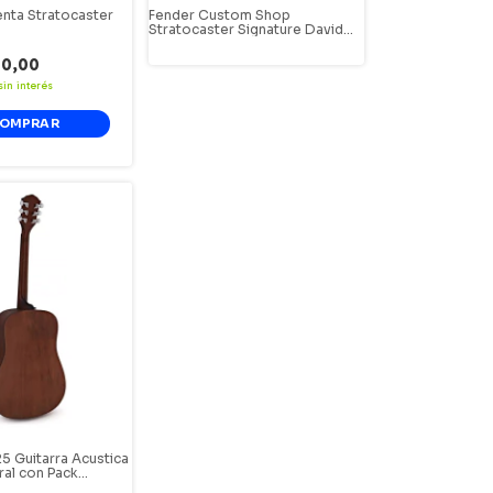
nta Stratocaster
Fender Custom Shop
Stratocaster Signature David
Gilmour Guitarra Electrica Black
Strat.
00,00
sin interés
5 Guitarra Acustica
ral con Pack