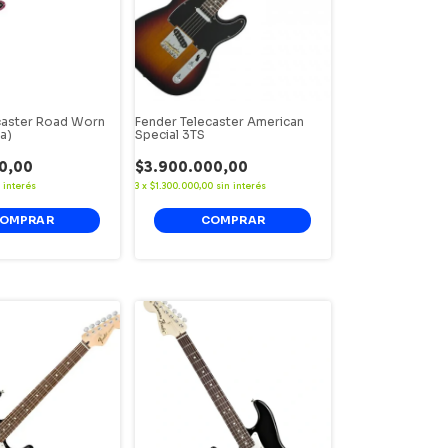
caster Road Worn
Fender Telecaster American
a)
Special 3TS
0,00
$3.900.000,00
 interés
3
x
$1.300.000,00
sin interés