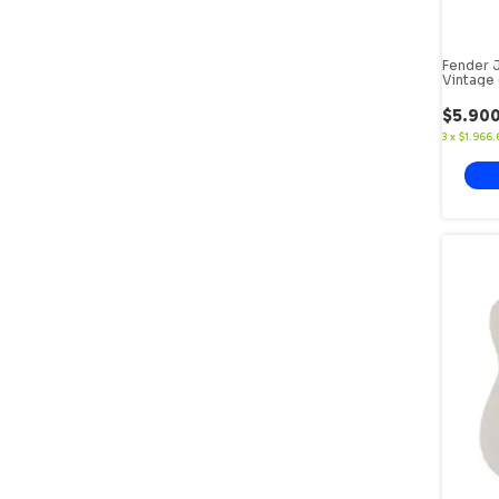
Fender 
Vintage
$5.90
3
x
$1.966.