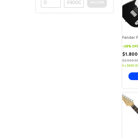
APLICAR
Fender 
-
28
%
OF
$1.800
$2.500.0
3
x
$600.0