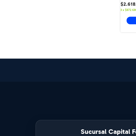
$2.618
3
x
$872.68
Sucursal Capital F