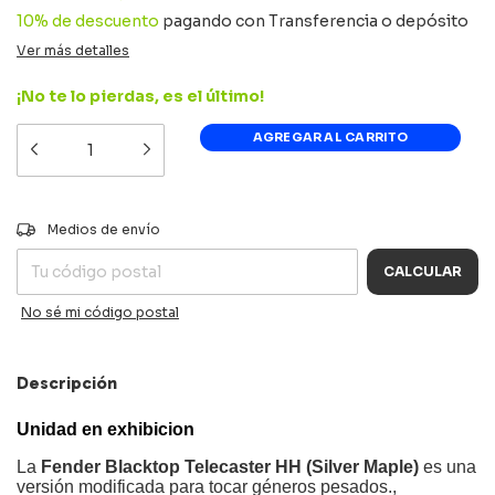
10% de descuento
pagando con Transferencia o depósito
Ver más detalles
¡No te lo pierdas, es el último!
CAMBIAR CP
Entregas para el CP:
Medios de envío
CALCULAR
No sé mi código postal
Descripción
Unidad en exhibicion
La
Fender Blacktop Telecaster HH (Silver Maple)
es una
versión modificada para tocar géneros pesados.,