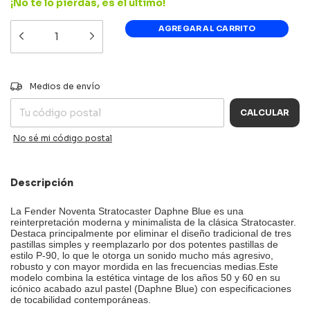
¡No te lo pierdas, es el último!
CAMBIAR CP
Entregas para el CP:
Medios de envío
CALCULAR
No sé mi código postal
Descripción
La Fender Noventa Stratocaster Daphne Blue es una
reinterpretación moderna y minimalista de la clásica Stratocaster.
Destaca principalmente por eliminar el diseño tradicional de tres
pastillas simples y reemplazarlo por dos potentes pastillas de
estilo P-90, lo que le otorga un sonido mucho más agresivo,
robusto y con mayor mordida en las frecuencias medias.Este
modelo combina la estética vintage de los años 50 y 60 en su
icónico acabado azul pastel (Daphne Blue) con especificaciones
de tocabilidad contemporáneas.