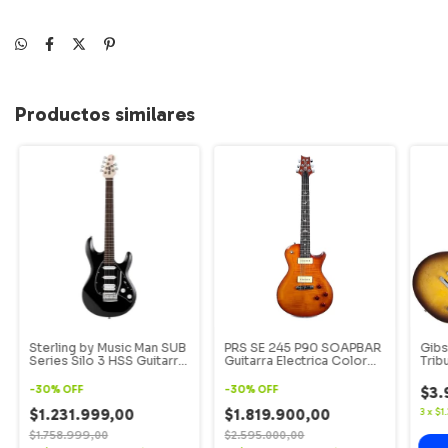
Productos similares
Sterling by Music Man SUB
PRS SE 245 P90 SOAPBAR
Gibs
Series Silo 3 HSS Guitarra
Guitarra Electrica Color
Trib
Electrica Silhouette Color
Rojo.
Vint
Negro.
-
30
%
OFF
-
30
%
OFF
$3.
$1.231.999,00
$1.819.900,00
3
x
$1
$1.758.999,00
$2.595.000,00