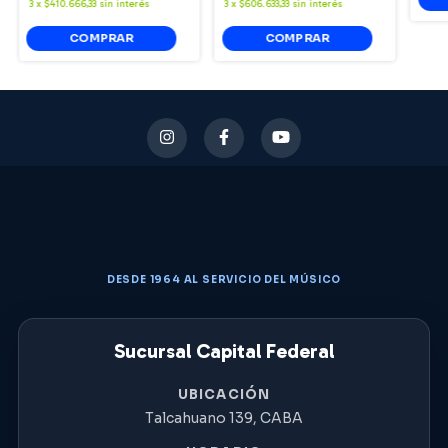
3
x
$410.666,33
sin interés
3
x
$606.633,33
sin interés
DESDE 1964 AL SERVICIO DEL MÚSICO
Sucursal Capital Federal
UBICACIÓN
Talcahuano 139, CABA