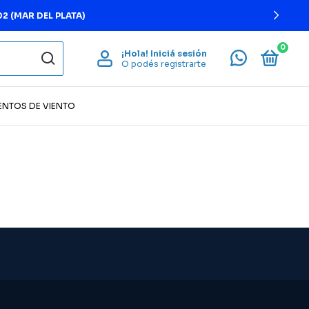
2 (MAR DEL PLATA)
0
¡Hola!
Iniciá sesión
O podés registrarte
ENTOS DE VIENTO