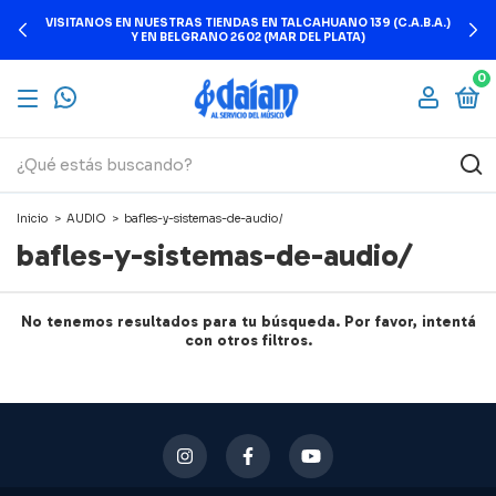
VISITANOS EN NUESTRAS TIENDAS EN TALCAHUANO 139 (C.A.B.A.)
Y EN BELGRANO 2602 (MAR DEL PLATA)
0
Inicio
>
AUDIO
>
bafles-y-sistemas-de-audio/
bafles-y-sistemas-de-audio/
No tenemos resultados para tu búsqueda. Por favor, intentá
con otros filtros.