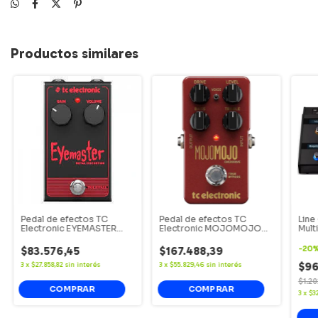
Productos similares
Pedal de efectos TC
Pedal de efectos TC
Line
Electronic EYEMASTER
Electronic MOJOMOJO
Mult
METAL DISTORTION
OVERDRIVE
para
Negr
$83.576,45
$167.488,39
-
20
$96
3
x
$27.858,82
sin interés
3
x
$55.829,46
sin interés
$1.2
3
x
$3