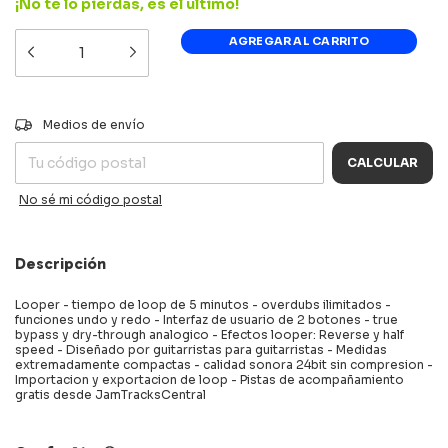
¡No te lo pierdas, es el último!
CAMBIAR CP
Entregas para el CP:
Medios de envío
CALCULAR
No sé mi código postal
Descripción
Looper - tiempo de loop de 5 minutos - overdubs ilimitados -
funciones undo y redo - Interfaz de usuario de 2 botones - true
bypass y dry-through analogico - Efectos looper: Reverse y half
speed - Diseñado por guitarristas para guitarristas - Medidas
extremadamente compactas - calidad sonora 24bit sin compresion -
Importacion y exportacion de loop - Pistas de acompañamiento
gratis desde JamTracksCentral