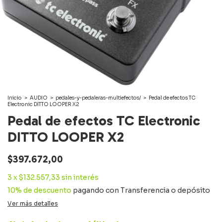
Inicio
>
AUDIO
>
pedales-y-pedaleras-multiefectos/
>
Pedal de efectos TC
Electronic DITTO LOOPER X2
Pedal de efectos TC Electronic
DITTO LOOPER X2
$397.672,00
3
x
$132.557,33
sin interés
10% de descuento
pagando con Transferencia o depósito
Ver más detalles