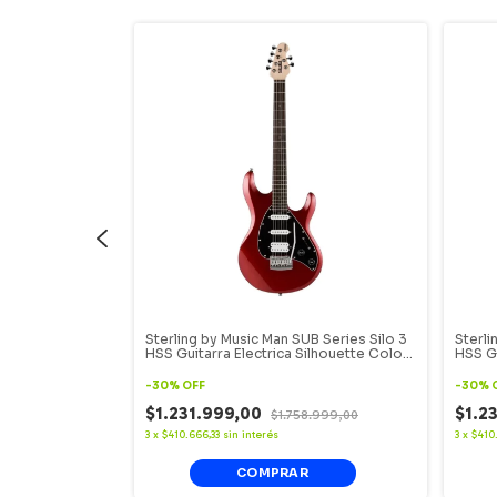
ra Electrica
Sterling by Music Man SUB Series Silo 3
Sterli
tterscotch
HSS Guitarra Electrica Silhouette Color
HSS Gu
Rojo
Negro
-
30
%
OFF
-
30
%
$1.231.999,00
$1.2
$1.758.999,00
3
x
$410.666,33
sin interés
3
x
$410