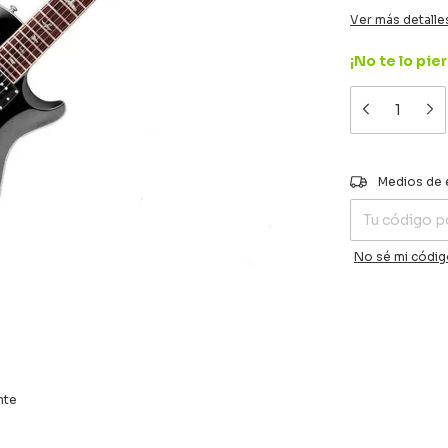
Ver más detalle
¡No te lo pier
Entregas para el
Medios de 
No sé mi códig
nte