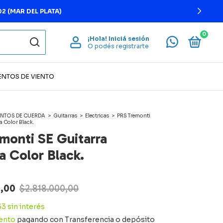
2 (MAR DEL PLATA)
0
¡Hola!
Iniciá sesión
O podés registrarte
ENTOS DE VIENTO
NTOS DE CUERDA
>
Guitarras
>
Electricas
>
PRS Tremonti
ca Color Black.
monti SE Guitarra
a Color Black.
0,00
$2.818.000,00
33
sin interés
ento
pagando con Transferencia o depósito