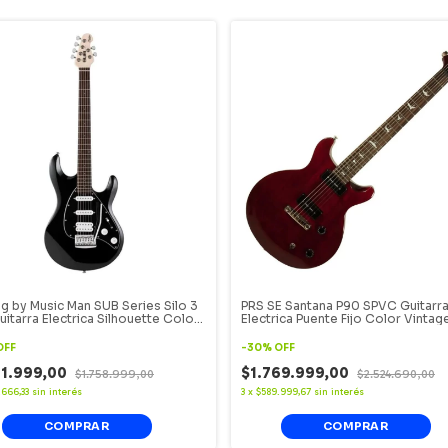
ng by Music Man SUB Series Silo 3
PRS SE Santana P90 SPVC Guitarr
itarra Electrica Silhouette Color
Electrica Puente Fijo Color Vintag
.
Cherry.
OFF
-
30
%
OFF
31.999,00
$1.769.999,00
$1.758.999,00
$2.524.690,00
.666,33
sin interés
3
x
$589.999,67
sin interés