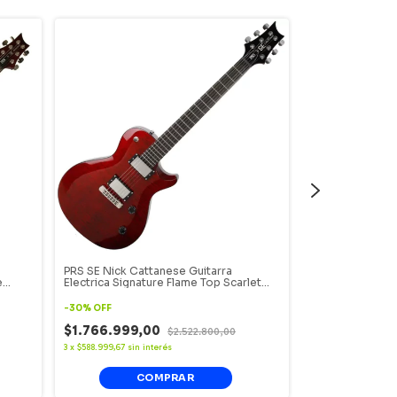
a
PRS SE Nick Cattanese Guitarra
PRS SE Santana 
e
Electrica Signature Flame Top Scarlet
Color Antique W
Red Single Cut.
-
30
%
OFF
-
30
%
OFF
$1.766.999,00
$2.522.800,00
$1.769.999,
3
x
$588.999,67
sin interés
3
x
$589.999,67
sin i