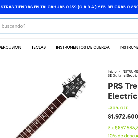
STRAS TIENDAS EN TALCAHUANO 139 (C.A.B.A.) Y EN BELGRANO 260
 PERCUSION
TECLAS
INSTRUMENTOS DE CUERDA
INSTRUM
Inicio
>
INSTRUME
SE Guitarra Electri
PRS Tre
Electric
-
30
%
OFF
$1.972.60
3
x
$657.533,
10% de descu