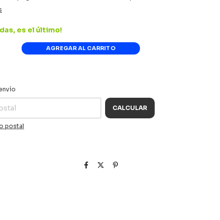
s
das, es el último!
CAMBIAR CP
 CP:
envío
CALCULAR
o postal