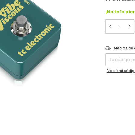
¡No te lo pier
Entregas para el
Medios de 
No sé mi códig