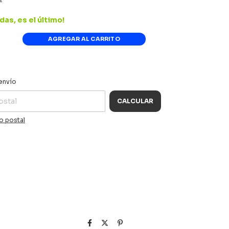
das, es el último!
CAMBIAR CP
 CP:
envío
CALCULAR
o postal