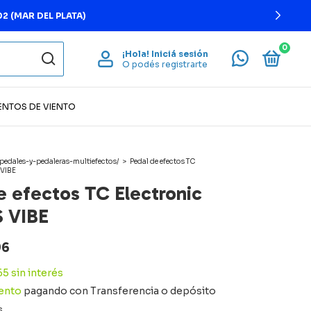
0
¡Hola!
Iniciá sesión
O podés registrarte
ENTOS DE VIENTO
pedales-y-pedaleras-multiefectos/
>
Pedal de efectos TC
 VIBE
e efectos TC Electronic
 VIBE
96
65
sin interés
ento
pagando con Transferencia o depósito
s