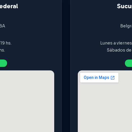
ederal
Sucur
ABA
Belgr
19 hs.
Lunes a viernes 
hs.
Sábados de 9