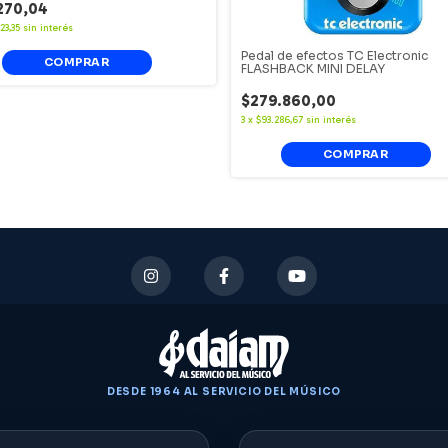
270,04
23,35
sin interés
Pedal de efectos TC Electronic
FLASHBACK MINI DELAY
$279.860,00
3
x
$93.286,67
sin interés
DESDE 1964 AL SERVICIO DEL MÚSICO