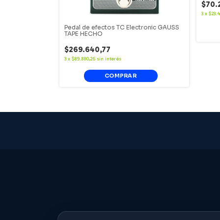
$70.
3
x
$23.4
ctronic DITTO
Pedal de efectos TC Electronic GAUSS
TAPE HECHO
$269.640,77
3
x
$89.880,26
sin interés