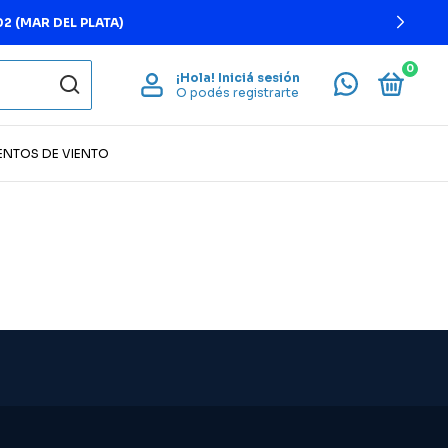
2 (MAR DEL PLATA)
0
¡Hola!
Iniciá sesión
O podés registrarte
ENTOS DE VIENTO