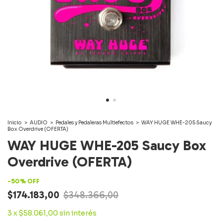
Inicio
>
AUDIO
>
Pedales y Pedaleras Multiefectos
>
WAY HUGE WHE-205 Saucy
Box Overdrive (OFERTA)
WAY HUGE WHE-205 Saucy Box
Overdrive (OFERTA)
-
50
%
OFF
$174.183,00
$348.366,00
3
x
$58.061,00
sin interés