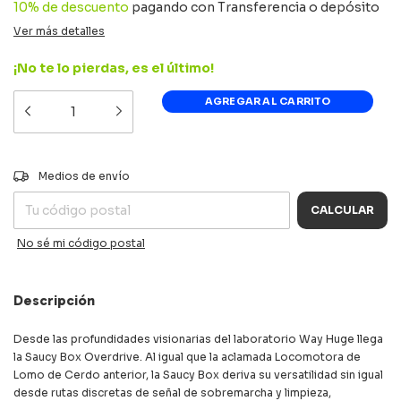
10% de descuento
pagando con Transferencia o depósito
Ver más detalles
¡No te lo pierdas, es el último!
CAMBIAR CP
Entregas para el CP:
Medios de envío
CALCULAR
No sé mi código postal
Descripción
Desde las profundidades visionarias del laboratorio Way Huge llega
la Saucy Box Overdrive. Al igual que la aclamada Locomotora de
Lomo de Cerdo anterior, la Saucy Box deriva su versatilidad sin igual
desde rutas discretas de señal de sobremarcha y limpieza,