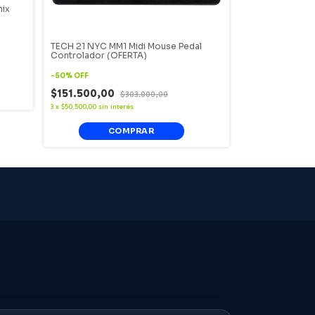
nix
TECH 21 NYC MM1 Midi Mouse Pedal
WAY HUGE WHE-
Controlador (OFERTA)
Pedal Analogico
-
50
%
OFF
-
50
%
OFF
$151.500,00
$303.000,00
$225.070,0
3
x
$50.500,00
sin interés
3
x
$75.023,33
sin int