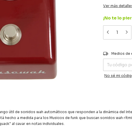
Ver más detalle
¡No te lo pier
Entregas para el
Medios de 
No sé mi códig
ngo útil de sonidos wah automáticos que responden a la dinámica del Inte
stá hecho a medida para los Musicos de funk que buscan sonidos wah rít
uack" al cavar en notas individuales.