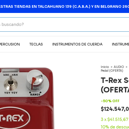
IENDAS EN TALCAHUANO 139 (C.A.B.A.) Y EN BELGRANO 2602 (MAR 
 PERCUSION
TECLAS
INSTRUMENTOS DE CUERDA
INSTRUM
Inicio
>
AUDIO
>
Pedal (OFERTA)
T-Rex 
(OFERT
-
50
%
OFF
$124.547,
3
x
$41.515,67
10% de descu