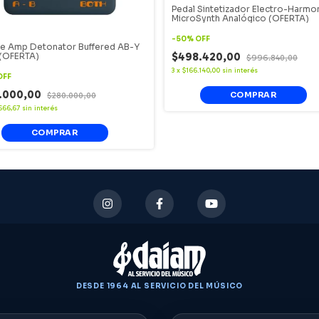
Pedal Sintetizador Electro-Harmo
MicroSynth Analógico (OFERTA)
-
50
%
OFF
e Amp Detonator Buffered AB-Y
$498.420,00
 (OFERTA)
$996.840,00
3
x
$166.140,00
sin interés
OFF
.000,00
$280.000,00
666,67
sin interés
DESDE 1964 AL SERVICIO DEL MÚSICO