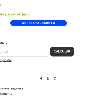
s
das, es el último!
CAMBIAR CP
 CP:
envío
CALCULAR
o postal
rprete. Mientras
micamente