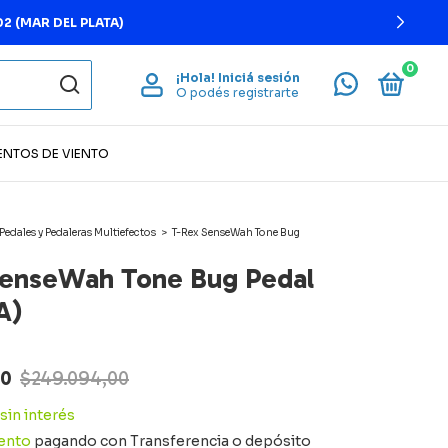
DEL PLATA)
0
¡Hola!
Iniciá sesión
O podés registrarte
ENTOS DE VIENTO
Pedales y Pedaleras Multiefectos
>
T-Rex SenseWah Tone Bug
SenseWah Tone Bug Pedal
A)
00
$249.094,00
sin interés
ento
pagando con Transferencia o depósito