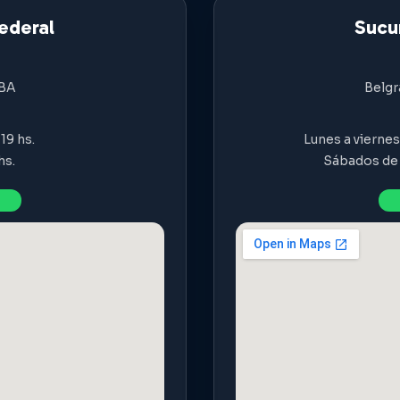
ederal
Sucur
ABA
Belgr
19 hs.
Lunes a viernes 
hs.
Sábados de 9