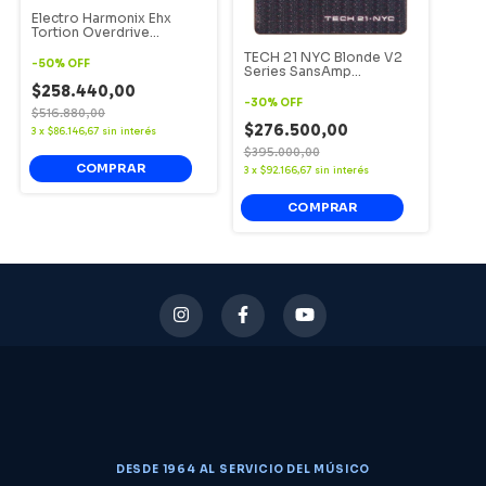
Electro Harmonix Ehx
Tortion Overdrive
(OFERTA)
TECH 21 NYC Blonde V2
-
50
%
OFF
Series SansAmp
Character.
$258.440,00
-
30
%
OFF
$516.880,00
$276.500,00
3
x
$86.146,67
sin interés
$395.000,00
3
x
$92.166,67
sin interés
DESDE 1964 AL SERVICIO DEL MÚSICO