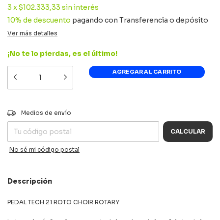
3
x
$102.333,33
sin interés
10% de descuento
pagando con Transferencia o depósito
Ver más detalles
¡No te lo pierdas, es el último!
CAMBIAR CP
Entregas para el CP:
Medios de envío
CALCULAR
No sé mi código postal
Descripción
PEDAL TECH 21 ROTO CHOIR ROTARY