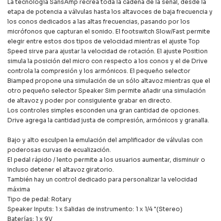
La tecnología SansAmp recrea toda la cadena de la señal, desde la
etapa de potencia a válvulas hasta los altavoces de baja frecuencia y
los conos dedicados a las altas frecuencias, pasando por los
micrófonos que capturan el sonido. El footswitch Slow/Fast permite
elegir entre estos dos tipos de velocidad mientras el ajuste Top
Speed sirve para ajustar la velocidad de rotación. El ajuste Position
simula la posición del micro con respecto a los conos y el de Drive
controla la compresión y los armónicos. El pequeño selector
Biamped propone una simulación de un sólo altavoz mientras que el
otro pequeño selector Speaker Sim permite añadir una simulación
de altavoz y poder por consiguiente grabar en directo.
Los controles simples esconden una gran cantidad de opciones.
Drive agrega la cantidad justa de compresión, armónicos y granalla.
Bajo y alto esculpen la emulación del amplificador de válvulas con
poderosas curvas de ecualización.
El pedal rápido / lento permite a los usuarios aumentar, disminuir o
incluso detener el altavoz giratorio.
También hay un control dedicado para personalizar la velocidad
máxima
Tipo de pedal: Rotary
Speaker Inputs: 1 x Salidas de instrumento: 1 x 1/4 "(Stereo)
Baterías: 1 x 9V